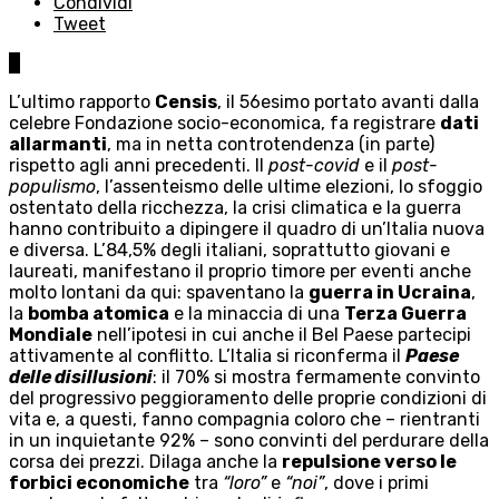
Condividi
Tweet
0
L’ultimo rapporto
Censis
, il 56esimo portato avanti dalla
celebre Fondazione socio-economica, fa registrare
dati
allarmanti
, ma in netta controtendenza (in parte)
rispetto agli anni precedenti. Il
post-covid
e il
post-
populismo
, l’assenteismo delle ultime elezioni, lo sfoggio
ostentato della ricchezza, la crisi climatica e la guerra
hanno contribuito a dipingere il quadro di un’Italia nuova
e diversa. L’84,5% degli italiani, soprattutto giovani e
laureati, manifestano il proprio timore per eventi anche
molto lontani da qui: spaventano la
guerra in Ucraina
,
la
bomba atomica
e la minaccia di una
Terza Guerra
Mondiale
nell’ipotesi in cui anche il Bel Paese partecipi
attivamente al conflitto. L’Italia si riconferma il
Paese
delle disillusioni
: il 70% si mostra fermamente convinto
del progressivo peggioramento delle proprie condizioni di
vita e, a questi, fanno compagnia coloro che – rientranti
in un inquietante 92% – sono convinti del perdurare della
corsa dei prezzi. Dilaga anche la
repulsione verso le
forbici economiche
tra
“loro”
e
“noi”
, dove i primi