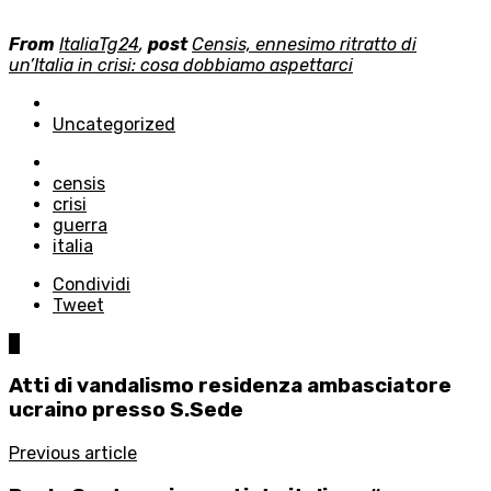
From
ItaliaTg24
,
post
Censis, ennesimo ritratto di
un’Italia in crisi: cosa dobbiamo aspettarci
Posted
in
Uncategorized
Tagged
with
censis
crisi
guerra
italia
Condividi
Tweet
0
Atti di vandalismo residenza ambasciatore
ucraino presso S.Sede
Previous article