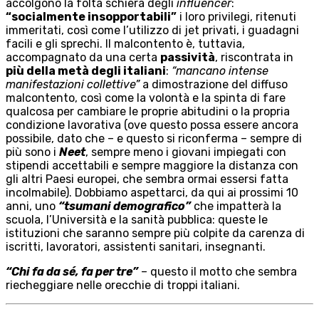
accolgono la folta schiera degli
influencer
:
“socialmente insopportabili”
i loro privilegi, ritenuti
immeritati, così come l’utilizzo di jet privati, i guadagni
facili e gli sprechi. Il malcontento è, tuttavia,
accompagnato da una certa
passività
, riscontrata in
più della metà degli italiani
:
“mancano intense
manifestazioni collettive”
a dimostrazione del diffuso
malcontento, così come la volontà e la spinta di fare
qualcosa per cambiare le proprie abitudini o la propria
condizione lavorativa (ove questo possa essere ancora
possibile, dato che – e questo si riconferma – sempre di
più sono i
Neet
, sempre meno i giovani impiegati con
stipendi accettabili e sempre maggiore la distanza con
gli altri Paesi europei, che sembra ormai essersi fatta
incolmabile). Dobbiamo aspettarci, da qui ai prossimi 10
anni, uno
“tsumani demografico”
che impatterà la
scuola, l’Università e la sanità pubblica: queste le
istituzioni che saranno sempre più colpite da carenza di
iscritti, lavoratori, assistenti sanitari, insegnanti.
“Chi fa da sé, fa per tre”
– questo il motto che sembra
riecheggiare nelle orecchie di troppi italiani.