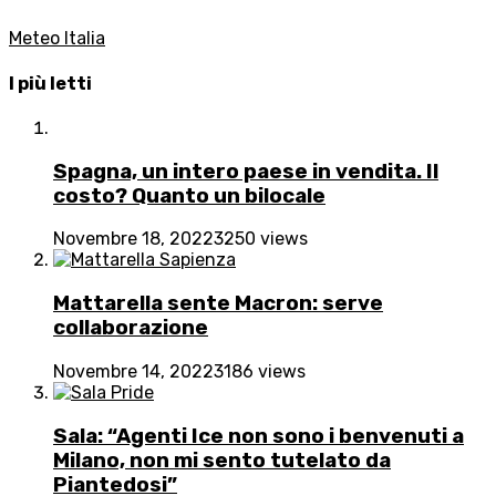
Meteo Italia
I più letti
Spagna, un intero paese in vendita. Il
costo? Quanto un bilocale
Novembre 18, 2022
3250 views
Mattarella sente Macron: serve
collaborazione
Novembre 14, 2022
3186 views
Sala: “Agenti Ice non sono i benvenuti a
Milano, non mi sento tutelato da
Piantedosi”