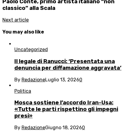
Paolo Conte, primo artista italiano “non
classico” alla Scala
Next article
You may also like
Uncategorized
Il legale di Ranucci: ‘Presentata una
denuncia per diffamazione aggravata’
By
Redazione
Luglio 13, 2026
0
Politica
Mosca sostiene l’accordo Iran-Usa:
«Tutte le parti rispettino gli impegni
presi»
By
Redazione
Giugno 18, 2026
0