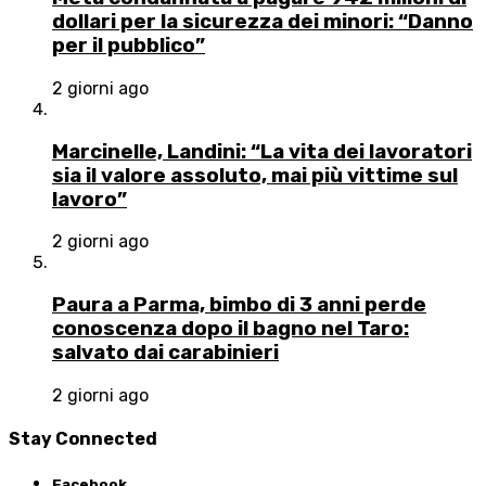
dollari per la sicurezza dei minori: “Danno
per il pubblico”
2 giorni ago
Marcinelle, Landini: “La vita dei lavoratori
sia il valore assoluto, mai più vittime sul
lavoro”
2 giorni ago
Paura a Parma, bimbo di 3 anni perde
conoscenza dopo il bagno nel Taro:
salvato dai carabinieri
2 giorni ago
Stay Connected
Facebook