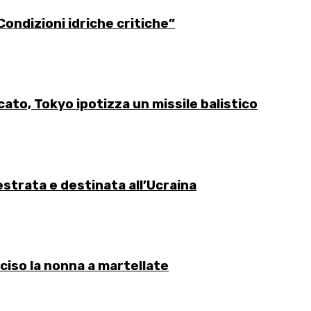
ondizioni idriche critiche”
cato, Tokyo ipotizza un missile balistico
strata e destinata all’Ucraina
ciso la nonna a martellate