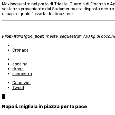
Maxisequestro nel porto di Trieste: Guardia di Finanza e Ag
sostanza proveniente dal Sudamerica era disposta dentro u
di capire quale fosse la destinazione.
From
ItaliaTg24
,
post
Trieste, sequestrati 730 kg di cocain
Posted
in
Cronaca
Tagged
with
cocaina
droga
sequestro
Condividi
Tweet
0
Napoli, migliaia in piazza per la pace