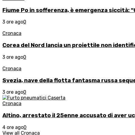
Fiume Po in sofferenza, è emergenza siccità: “C
3 ore ago
0
Cronaca
Corea del Nord lancia un proiettile non identifi
3 ore ago
0
Cronaca
Svezia, nave della flotta fantasma russa seque
3 ore ago
0
Cronaca
Altino, arrestato il 25enne accusato di aver uc
4 ore ago
0
View all Cronaca