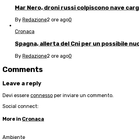
Mar Nero, droni russi colpiscono nave car
By
Redazione
2 ore ago
0
Cronaca
Spagna, allerta del Cni per un possibile n
By
Redazione
2 ore ago
0
Comments
Leave a reply
Devi essere
connesso
per inviare un commento.
Social connect:
More in
Cronaca
Ambiente