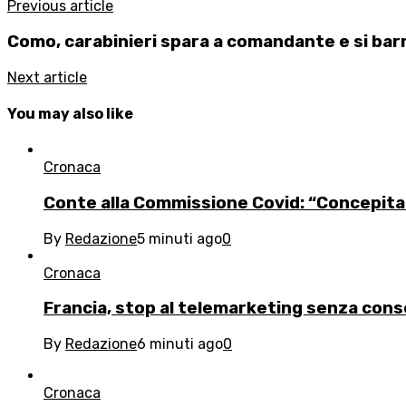
Previous article
Como, carabinieri spara a comandante e si bar
Next article
You may also like
Cronaca
Conte alla Commissione Covid: “Concepita
By
Redazione
5 minuti ago
0
Cronaca
Francia, stop al telemarketing senza con
By
Redazione
6 minuti ago
0
Cronaca