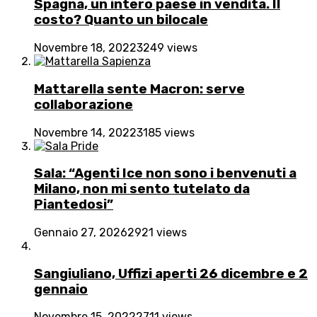
Spagna, un intero paese in vendita. Il
costo? Quanto un bilocale
Novembre 18, 2022
3249 views
Mattarella sente Macron: serve
collaborazione
Novembre 14, 2022
3185 views
Sala: “Agenti Ice non sono i benvenuti a
Milano, non mi sento tutelato da
Piantedosi”
Gennaio 27, 2026
2921 views
Sangiuliano, Uffizi aperti 26 dicembre e 2
gennaio
Novembre 15, 2022
2711 views