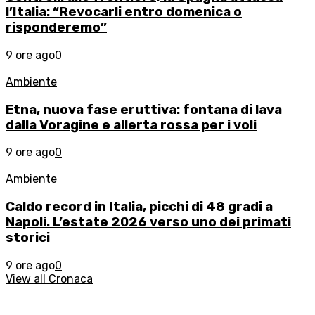
l’Italia: “Revocarli entro domenica o
risponderemo”
9 ore ago
0
Ambiente
Etna, nuova fase eruttiva: fontana di lava
dalla Voragine e allerta rossa per i voli
9 ore ago
0
Ambiente
Caldo record in Italia, picchi di 48 gradi a
Napoli. L’estate 2026 verso uno dei primati
storici
9 ore ago
0
View all Cronaca