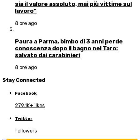
sia il valore assoluto, mai più vittime sul
lavoro”
8 ore ago
Paura a Parma, bimbo di 3 anni perde
conoscenza dopo il bagno nel Taro:
salvato dai carabinieri
8 ore ago
Stay Connected
Facebook
279.1K+ likes
Twitter
followers