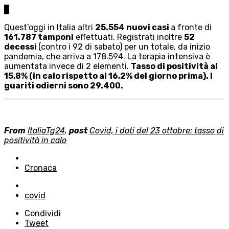
0
Quest’oggi in Italia altri
25.554 nuovi casi
a fronte di
161.787 tamponi
effettuati. Registrati inoltre
52
decessi
(contro i 92 di sabato) per un totale, da inizio
pandemia, che arriva a 178.594. La terapia intensiva è
aumentata invece di 2 elementi.
Tasso di positività al
15,8% (in calo rispetto al 16,2% del giorno prima). I
guariti odierni sono 29.400.
From
ItaliaTg24
,
post
Covid, i dati del 23 ottobre: tasso di
positività in calo
Posted
in
Cronaca
Tagged
with
covid
Condividi
Tweet