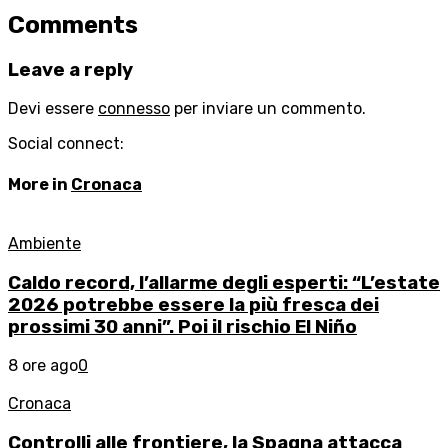
Comments
Leave a reply
Devi essere
connesso
per inviare un commento.
Social connect:
More in
Cronaca
Ambiente
Caldo record, l’allarme degli esperti: “L’estate
2026 potrebbe essere la più fresca dei
prossimi 30 anni”. Poi il rischio El Niño
8 ore ago
0
Cronaca
Controlli alle frontiere, la Spagna attacca