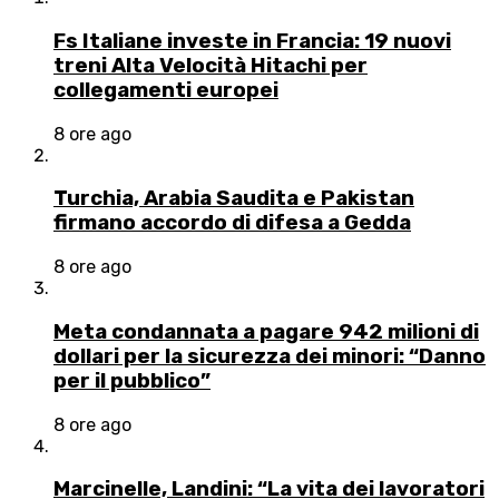
Fs Italiane investe in Francia: 19 nuovi
treni Alta Velocità Hitachi per
collegamenti europei
8 ore ago
Turchia, Arabia Saudita e Pakistan
firmano accordo di difesa a Gedda
8 ore ago
Meta condannata a pagare 942 milioni di
dollari per la sicurezza dei minori: “Danno
per il pubblico”
8 ore ago
Marcinelle, Landini: “La vita dei lavoratori