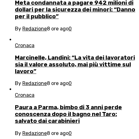
Meta condannata a pagare 942 milioni di
dollari per la sicurezza dei minori: “Danno
per il pubblico”
By
Redazione
8 ore ago
0
Cronaca
Marcinelle, Landini: “La vita dei lavoratori
sia il valore assoluto, mai più vittime sul
lavoro”
By
Redazione
8 ore ago
0
Cronaca
Paura a Parma, bimbo di 3 anni perde
conoscenza dopo il bagno nel Taro:
salvato dai carabinieri
By
Redazione
8 ore ago
0