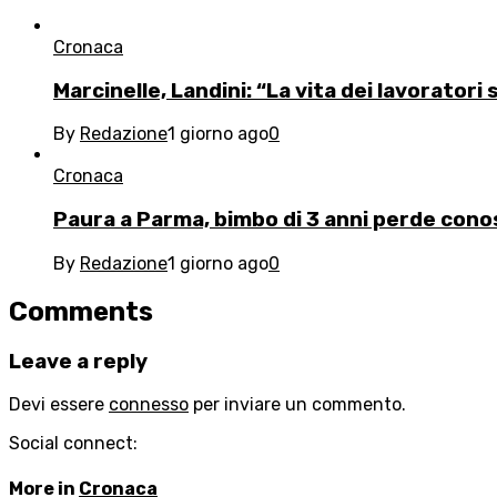
Cronaca
Marcinelle, Landini: “La vita dei lavoratori 
By
Redazione
1 giorno ago
0
Cronaca
Paura a Parma, bimbo di 3 anni perde conos
By
Redazione
1 giorno ago
0
Comments
Leave a reply
Devi essere
connesso
per inviare un commento.
Social connect:
More in
Cronaca