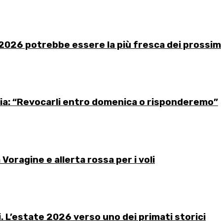
 2026 potrebbe essere la più fresca dei prossimi 3
talia: “Revocarli entro domenica o risponderemo”
Voragine e allerta rossa per i voli
li. L’estate 2026 verso uno dei primati storici