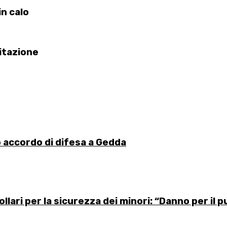
in calo
itazione
o accordo di difesa a Gedda
lari per la sicurezza dei minori: “Danno per il p