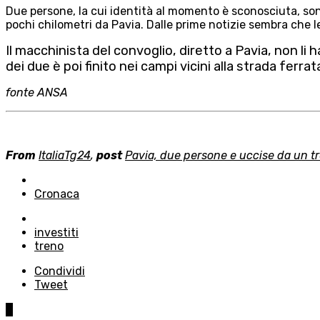
Due persone, la cui identità al momento è sconosciuta, sono
pochi chilometri da Pavia. Dalle prime notizie sembra che le
Il macchinista del convoglio, diretto a Pavia, non li 
dei due è poi finito nei campi vicini alla strada ferrat
fonte ANSA
From
ItaliaTg24
,
post
Pavia, due persone e uccise da un t
Posted
in
Cronaca
Tagged
with
investiti
treno
Condividi
Tweet
0