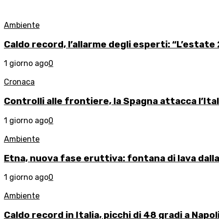
Ambiente
Caldo record, l’allarme degli esperti: “L’estate
1 giorno ago
0
Cronaca
Controlli alle frontiere, la Spagna attacca l’I
1 giorno ago
0
Ambiente
Etna, nuova fase eruttiva: fontana di lava dalla 
1 giorno ago
0
Ambiente
Caldo record in Italia, picchi di 48 gradi a Napo