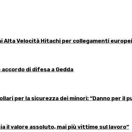
eni Alta Velocità Hitachi per collegamenti europe
o accordo di difesa a Gedda
lari per la sicurezza dei minori: “Danno per il p
sia il valore assoluto, mai più vittime sul lavoro”