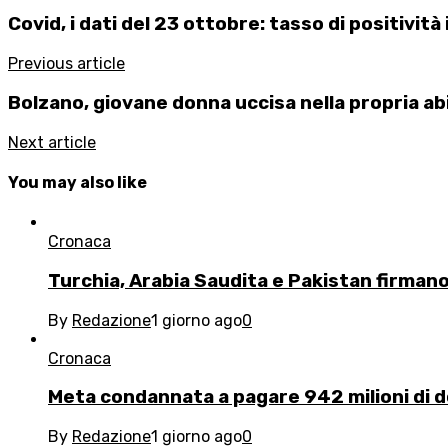
Covid, i dati del 23 ottobre: tasso di positività 
Previous article
Bolzano, giovane donna uccisa nella propria ab
Next article
You may also like
Cronaca
Turchia, Arabia Saudita e Pakistan firman
By
Redazione
1 giorno ago
0
Cronaca
Meta condannata a pagare 942 milioni di dol
By
Redazione
1 giorno ago
0